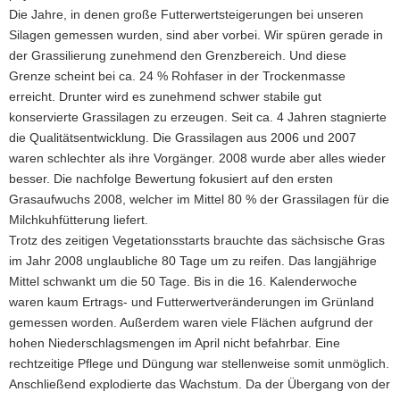
Die Jahre, in denen große Futterwertsteigerungen bei unseren
Silagen gemessen wurden, sind aber vorbei. Wir spüren gerade in
der Grassilierung zunehmend den Grenzbereich. Und diese
Grenze scheint bei ca. 24 % Rohfaser in der Trockenmasse
erreicht. Drunter wird es zunehmend schwer stabile gut
konservierte Grassilagen zu erzeugen. Seit ca. 4 Jahren stagnierte
die Qualitätsentwicklung. Die Grassilagen aus 2006 und 2007
waren schlechter als ihre Vorgänger. 2008 wurde aber alles wieder
besser. Die nachfolge Bewertung fokusiert auf den ersten
Grasaufwuchs 2008, welcher im Mittel 80 % der Grassilagen für die
Milchkuhfütterung liefert.
Trotz des zeitigen Vegetationsstarts brauchte das sächsische Gras
im Jahr 2008 unglaubliche 80 Tage um zu reifen. Das langjährige
Mittel schwankt um die 50 Tage. Bis in die 16. Kalenderwoche
waren kaum Ertrags- und Futterwertveränderungen im Grünland
gemessen worden. Außerdem waren viele Flächen aufgrund der
hohen Niederschlagsmengen im April nicht befahrbar. Eine
rechtzeitige Pflege und Düngung war stellenweise somit unmöglich.
Anschließend explodierte das Wachstum. Da der Übergang von der