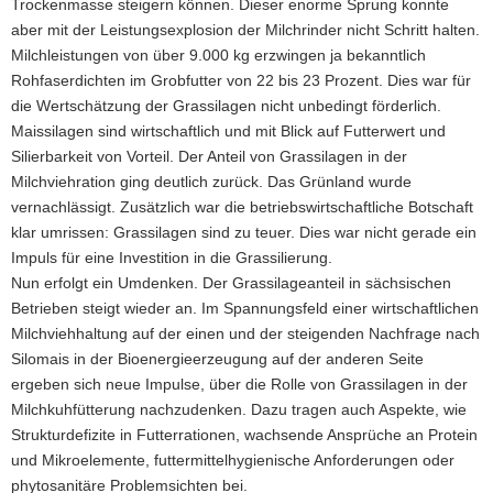
Trockenmasse steigern können. Dieser enorme Sprung konnte
aber mit der Leistungsexplosion der Milchrinder nicht Schritt halten.
Milchleistungen von über 9.000 kg erzwingen ja bekanntlich
Rohfaserdichten im Grobfutter von 22 bis 23 Prozent. Dies war für
die Wertschätzung der Grassilagen nicht unbedingt förderlich.
Maissilagen sind wirtschaftlich und mit Blick auf Futterwert und
Silierbarkeit von Vorteil. Der Anteil von Grassilagen in der
Milchviehration ging deutlich zurück. Das Grünland wurde
vernachlässigt. Zusätzlich war die betriebswirtschaftliche Botschaft
klar umrissen: Grassilagen sind zu teuer. Dies war nicht gerade ein
Impuls für eine Investition in die Grassilierung.
Nun erfolgt ein Umdenken. Der Grassilageanteil in sächsischen
Betrieben steigt wieder an. Im Spannungsfeld einer wirtschaftlichen
Milchviehhaltung auf der einen und der steigenden Nachfrage nach
Silomais in der Bioenergieerzeugung auf der anderen Seite
ergeben sich neue Impulse, über die Rolle von Grassilagen in der
Milchkuhfütterung nachzudenken. Dazu tragen auch Aspekte, wie
Strukturdefizite in Futterrationen, wachsende Ansprüche an Protein
und Mikroelemente, futtermittelhygienische Anforderungen oder
phytosanitäre Problemsichten bei.