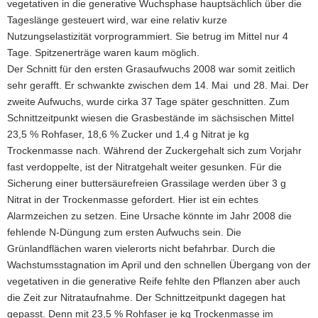
vegetativen in die generative Wuchsphase hauptsächlich über die
Tageslänge gesteuert wird, war eine relativ kurze
Nutzungselastizität vorprogrammiert. Sie betrug im Mittel nur 4
Tage. Spitzenerträge waren kaum möglich.
Der Schnitt für den ersten Grasaufwuchs 2008 war somit zeitlich
sehr gerafft. Er schwankte zwischen dem 14. Mai und 28. Mai. Der
zweite Aufwuchs, wurde cirka 37 Tage später geschnitten. Zum
Schnittzeitpunkt wiesen die Grasbestände im sächsischen Mittel
23,5 % Rohfaser, 18,6 % Zucker und 1,4 g Nitrat je kg
Trockenmasse nach. Während der Zuckergehalt sich zum Vorjahr
fast verdoppelte, ist der Nitratgehalt weiter gesunken. Für die
Sicherung einer buttersäurefreien Grassilage werden über 3 g
Nitrat in der Trockenmasse gefordert. Hier ist ein echtes
Alarmzeichen zu setzen. Eine Ursache könnte im Jahr 2008 die
fehlende N-Düngung zum ersten Aufwuchs sein. Die
Grünlandflächen waren vielerorts nicht befahrbar. Durch die
Wachstumsstagnation im April und den schnellen Übergang von der
vegetativen in die generative Reife fehlte den Pflanzen aber auch
die Zeit zur Nitrataufnahme. Der Schnittzeitpunkt dagegen hat
gepasst. Denn mit 23,5 % Rohfaser je kg Trockenmasse im