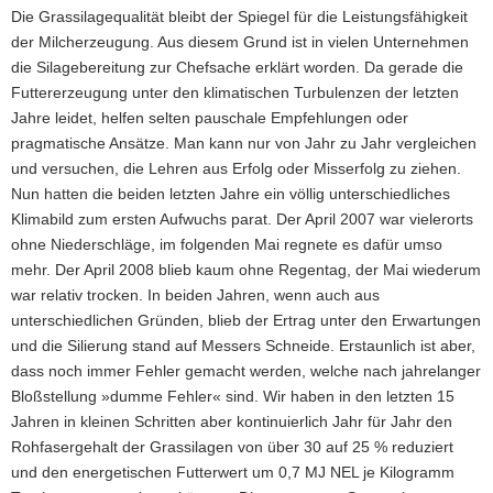
Die Grassilagequalität bleibt der Spiegel für die Leistungsfähigkeit
a
der Milcherzeugung. Aus diesem Grund ist in vielen Unternehmen
v
die Silagebereitung zur Chefsache erklärt worden. Da gerade die
i
Futtererzeugung unter den klimatischen Turbulenzen der letzten
g
Jahre leidet, helfen selten pauschale Empfehlungen oder
a
pragmatische Ansätze. Man kann nur von Jahr zu Jahr vergleichen
t
und versuchen, die Lehren aus Erfolg oder Misserfolg zu ziehen.
i
Nun hatten die beiden letzten Jahre ein völlig unterschiedliches
o
Klimabild zum ersten Aufwuchs parat. Der April 2007 war vielerorts
n
ohne Niederschläge, im folgenden Mai regnete es dafür umso
mehr. Der April 2008 blieb kaum ohne Regentag, der Mai wiederum
war relativ trocken. In beiden Jahren, wenn auch aus
unterschiedlichen Gründen, blieb der Ertrag unter den Erwartungen
und die Silierung stand auf Messers Schneide. Erstaunlich ist aber,
dass noch immer Fehler gemacht werden, welche nach jahrelanger
Bloßstellung »dumme Fehler« sind. Wir haben in den letzten 15
Jahren in kleinen Schritten aber kontinuierlich Jahr für Jahr den
Rohfasergehalt der Grassilagen von über 30 auf 25 % reduziert
und den energetischen Futterwert um 0,7 MJ NEL je Kilogramm