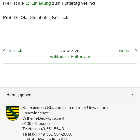
Hier ist die
Einladung
zum Futtertag verlinkt.
Prof. Dr. Olaf Steinhöfel, Köllitsch
zurück
zurück zu
weiter
»Aktueller Futterrat«
Footer-
Herausgeber
Bereich
Sächsisches Staatsministerium für Umwelt und
Landwirtschaft
Wilhelm-Buck-Straße 4
01097
Dresden
Telefon:
+49 351 564-0
Telefax:
+49 351 564-20007
E-Mail:
Poststelle SMUL