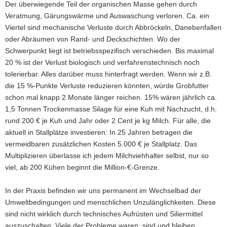
Der überwiegende Teil der organischen Masse gehen durch
Veratmung, Gärungswärme und Auswaschung verloren. Ca. ein
Viertel sind mechanische Verluste durch Abbröckeln, Danebenfallen
oder Abräumen von Rand- und Deckschichten. Wo der
Schwerpunkt liegt ist betriebsspezifisch verschieden. Bis maximal
20 % ist der Verlust biologisch und verfahrenstechnisch noch
tolerierbar. Alles darüber muss hinterfragt werden. Wenn wir z.B.
die 15 %-Punkte Verluste reduzieren könnten, würde Grobfutter
schon mal knapp 2 Monate länger reichen. 15% wären jährlich ca.
1,5 Tonnen Trockenmasse Silage für eine Kuh mit Nachzucht, d.h.
rund 200 € je Kuh und Jahr oder 2 Cent je kg Milch. Für alle, die
aktuell in Stallplätze investieren: In 25 Jahren betragen die
vermeidbaren zusätzlichen Kosten 5.000 € je Stallplatz. Das
Multiplizieren überlasse ich jedem Milchviehhalter selbst, nur so
viel, ab 200 Kühen beginnt die Million-€-Grenze.
In der Praxis befinden wir uns permanent im Wechselbad der
Umweltbedingungen und menschlichen Unzulänglichkeiten. Diese
sind nicht wirklich durch technisches Aufrüsten und Siliermittel
auszuschalten. Viele der Probleme waren, sind und bleiben