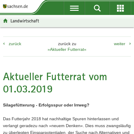
P
P
H
F
o
o
a
o
r
r
u
o
Landwirtschaft
t
t
p
t
a
a
t
e
l
l
i
r
zurück
zurück zu
weiter
ü
n
n
-
»Aktueller Futterrat«
b
a
h
B
e
v
a
e
r
i
l
r
g
g
t
e
Aktueller Futterrat vom
r
a
i
01.03.2019
e
t
c
i
i
h
f
o
Silagefütterung - Erfolgsspur oder Irrweg?
e
n
n
Das Futterjahr 2018 hat nachhaltige Spuren hinterlassen und
d
verlangt geradezu nach »neuem Denken«. Dies muss zwangsläufig
e
zu überlegten Einsparpotentialen, der Suche nach Alternativen und
N