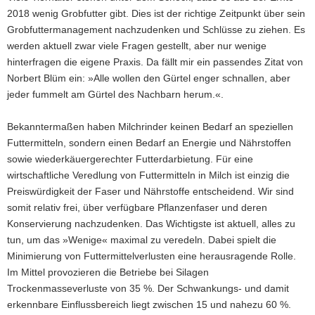
2018 wenig Grobfutter gibt. Dies ist der richtige Zeitpunkt über sein
Grobfuttermanagement nachzudenken und Schlüsse zu ziehen. Es
werden aktuell zwar viele Fragen gestellt, aber nur wenige
hinterfragen die eigene Praxis. Da fällt mir ein passendes Zitat von
Norbert Blüm ein: »Alle wollen den Gürtel enger schnallen, aber
jeder fummelt am Gürtel des Nachbarn herum.«.
Bekanntermaßen haben Milchrinder keinen Bedarf an speziellen
Futtermitteln, sondern einen Bedarf an Energie und Nährstoffen
sowie wiederkäuergerechter Futterdarbietung. Für eine
wirtschaftliche Veredlung von Futtermitteln in Milch ist einzig die
Preiswürdigkeit der Faser und Nährstoffe entscheidend. Wir sind
somit relativ frei, über verfügbare Pflanzenfaser und deren
Konservierung nachzudenken. Das Wichtigste ist aktuell, alles zu
tun, um das »Wenige« maximal zu veredeln. Dabei spielt die
Minimierung von Futtermittelverlusten eine herausragende Rolle.
Im Mittel provozieren die Betriebe bei Silagen
Trockenmasseverluste von 35 %. Der Schwankungs- und damit
erkennbare Einflussbereich liegt zwischen 15 und nahezu 60 %.