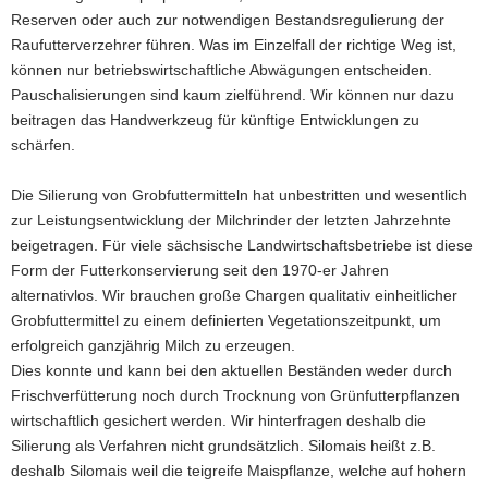
Reserven oder auch zur notwendigen Bestandsregulierung der
a
Raufutterverzehrer führen. Was im Einzelfall der richtige Weg ist,
v
können nur betriebswirtschaftliche Abwägungen entscheiden.
i
Pauschalisierungen sind kaum zielführend. Wir können nur dazu
g
beitragen das Handwerkzeug für künftige Entwicklungen zu
a
schärfen.
t
i
Die Silierung von Grobfuttermitteln hat unbestritten und wesentlich
o
zur Leistungsentwicklung der Milchrinder der letzten Jahrzehnte
n
beigetragen. Für viele sächsische Landwirtschaftsbetriebe ist diese
Form der Futterkonservierung seit den 1970-er Jahren
alternativlos. Wir brauchen große Chargen qualitativ einheitlicher
Grobfuttermittel zu einem definierten Vegetationszeitpunkt, um
erfolgreich ganzjährig Milch zu erzeugen.
Dies konnte und kann bei den aktuellen Beständen weder durch
Frischverfütterung noch durch Trocknung von Grünfutterpflanzen
wirtschaftlich gesichert werden. Wir hinterfragen deshalb die
Silierung als Verfahren nicht grundsätzlich. Silomais heißt z.B.
deshalb Silomais weil die teigreife Maispflanze, welche auf hohern