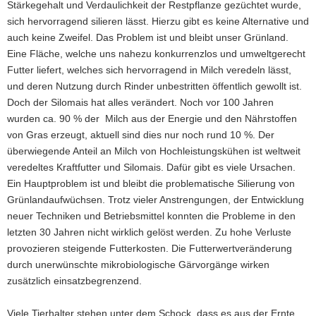
Stärkegehalt und Verdaulichkeit der Restpflanze gezüchtet wurde,
sich hervorragend silieren lässt. Hierzu gibt es keine Alternative und
auch keine Zweifel. Das Problem ist und bleibt unser Grünland.
Eine Fläche, welche uns nahezu konkurrenzlos und umweltgerecht
Futter liefert, welches sich hervorragend in Milch veredeln lässt,
und deren Nutzung durch Rinder unbestritten öffentlich gewollt ist.
Doch der Silomais hat alles verändert. Noch vor 100 Jahren
wurden ca. 90 % der Milch aus der Energie und den Nährstoffen
von Gras erzeugt, aktuell sind dies nur noch rund 10 %. Der
überwiegende Anteil an Milch von Hochleistungskühen ist weltweit
veredeltes Kraftfutter und Silomais. Dafür gibt es viele Ursachen.
Ein Hauptproblem ist und bleibt die problematische Silierung von
Grünlandaufwüchsen. Trotz vieler Anstrengungen, der Entwicklung
neuer Techniken und Betriebsmittel konnten die Probleme in den
letzten 30 Jahren nicht wirklich gelöst werden. Zu hohe Verluste
provozieren steigende Futterkosten. Die Futterwertveränderung
durch unerwünschte mikrobiologische Gärvorgänge wirken
zusätzlich einsatzbegrenzend.
Viele Tierhalter stehen unter dem Schock, dass es aus der Ernte