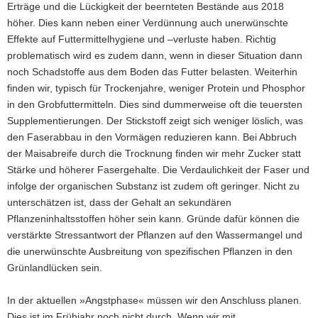
Erträge und die Lückigkeit der beernteten Bestände aus 2018
höher. Dies kann neben einer Verdünnung auch unerwünschte
Effekte auf Futtermittelhygiene und –verluste haben. Richtig
problematisch wird es zudem dann, wenn in dieser Situation dann
noch Schadstoffe aus dem Boden das Futter belasten. Weiterhin
finden wir, typisch für Trockenjahre, weniger Protein und Phosphor
in den Grobfuttermitteln. Dies sind dummerweise oft die teuersten
Supplementierungen. Der Stickstoff zeigt sich weniger löslich, was
den Faserabbau in den Vormägen reduzieren kann. Bei Abbruch
der Maisabreife durch die Trocknung finden wir mehr Zucker statt
Stärke und höherer Fasergehalte. Die Verdaulichkeit der Faser und
infolge der organischen Substanz ist zudem oft geringer. Nicht zu
unterschätzen ist, dass der Gehalt an sekundären
Pflanzeninhaltsstoffen höher sein kann. Gründe dafür können die
verstärkte Stressantwort der Pflanzen auf den Wassermangel und
die unerwünschte Ausbreitung von spezifischen Pflanzen in den
Grünlandlücken sein.
In der aktuellen »Angstphase« müssen wir den Anschluss planen.
Dies ist im Frühjahr noch nicht durch. Wenn wir mit