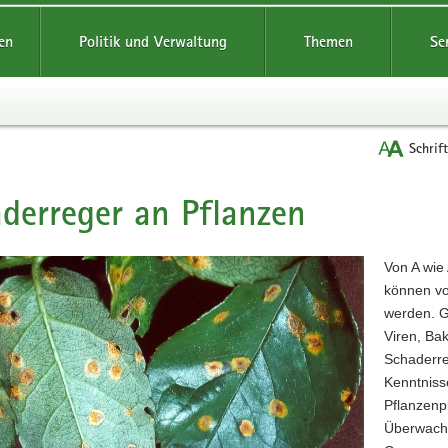
reifende
en
Politik und Verwaltung
Themen
Se
Schrif
derreger an Pflanzen
t
Von A wie 
können vo
werden. G
Viren, Bak
Schaderre
Kenntniss
Pflanzenp
Überwachun