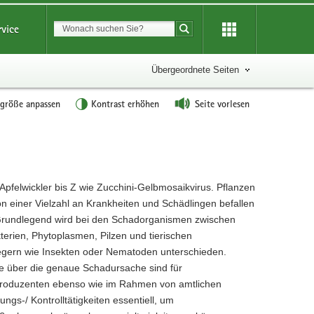
Suchbegriff
rvice
Suche starten
Übergeordnete Seiten
tgröße anpassen
Kontrast erhöhen
Seite vorlesen
Apfelwickler bis Z wie Zucchini-Gelbmosaikvirus. Pflanzen
n einer Vielzahl an Krankheiten und Schädlingen befallen
rundlegend wird bei den Schadorganismen zwischen
terien, Phytoplasmen, Pilzen und tierischen
gern wie Insekten oder Nematoden unterschieden.
e über die genaue Schadursache sind für
roduzenten ebenso wie im Rahmen von amtlichen
gs-/ Kontrolltätigkeiten essentiell, um