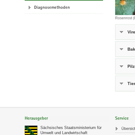
a
Diagnosemethoden
v
Rosenrost 
i
Rosenrost
g
(Phragmid
Vir
a
mucronat
t
i
Bak
o
n
Pil
Tie
Footer-
Bereich
Herausgeber
Service
Sächsisches Staatsministerium für
Übersic
Umwelt und Landwirtschaft