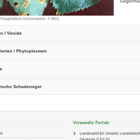
Gegenmaßn
(Phragmidium mucronatum)
© BfUL
ium
en / Viroide
um)
terien / Phytoplasmen
ze
rische Schaderreger
Verwandte Portale
ht
Landesamt für Umwelt, Landwirtsch
Geologie (LfULG)