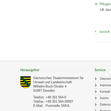
Pflugl
Ulf Jäc
zurück
Footer-
Bereich
Herausgeber
Service
Sächsisches Staatsministerium für
Übersic
Umwelt und Landwirtschaft
Impres
Wilhelm-Buck-Straße 4
01097
Dresden
Kontakt
Telefon:
+49 351 564-0
Suche
Telefax:
+49 351 564-20007
Datensc
E-Mail:
Poststelle SMUL
Barriere