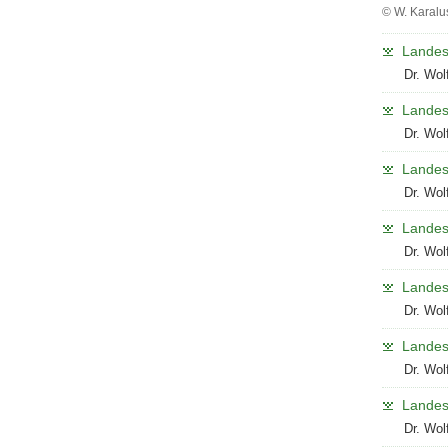
© W. Karalu
Sortenver
auf
Landes
einer
Dr. Wol
ökologisch
bewirtscha
Landes
Fläche
Dr. Wol
bei
Nossen.
Landes
Dr. Wol
Landes
Dr. Wol
Landes
Dr. Wol
Landes
Dr. Wol
Landes
Dr. Wol