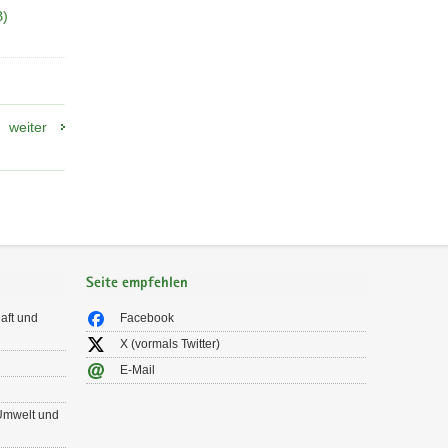
B)
weiter
Seite empfehlen
aft und
Facebook
X (vormals Twitter)
E-Mail
 Umwelt und