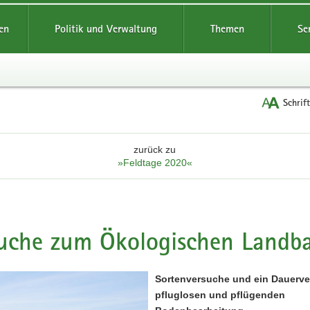
reifende
en
Politik und Verwaltung
Themen
Se
Schrif
zurück zu
»Feldtage 2020«
uche zum Ökologischen Landb
Sortenversuche und ein Dauerve
pfluglosen und pflügenden