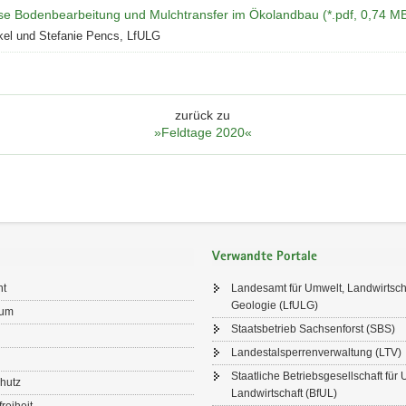
ose Bodenbearbeitung und Mulchtransfer im Ökolandbau (*.pdf, 0,74 M
kel und Stefanie Pencs, LfULG
zurück zu
»Feldtage 2020«
Verwandte Portale
ht
Landesamt für Umwelt, Landwirtsch
Geologie (LfULG)
sum
Staatsbetrieb Sachsenforst (SBS)
Landestalsperrenverwaltung (LTV)
Staatliche Betriebsgesellschaft für
hutz
Landwirtschaft (BfUL)
freiheit