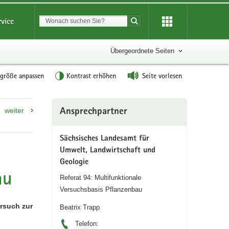
Suchbegriff
rvice
Suche starten
Übergeordnete Seiten
tgröße anpassen
Kontrast erhöhen
Seite vorlesen
Weitere
weiter
Ansprechpartner
Information
Sächsisches Landesamt für
Umwelt, Landwirtschaft und
Geologie
au
Referat 94: Multifunktionale
Versuchsbasis Pflanzenbau
rsuch zur
Beatrix Trapp
Telefon: