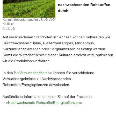
nachwachsenden Rohstoffen
a
durch.
v
i
Kurzumtriebsplantage im LfULG-LVG
g
Köllitsch
© LfULG
a
t
Auf verschiedenen Standorten in Sachsen können Kulturarten wie
i
Durchwachsene Silphie, Riesenweizengras, Miscanthus,
o
Kurzumtriebsplantagen oder Sorghumhirsen besichtigt werden.
n
Damit die Wirtschaftlichkeit dieser Kulturen erreicht wird, optimieren
wir die Produktionsverfahren.
In den
»Versuchsberichten«
können Sie verschiedene
Versuchsergebnisse zu Nachwachsenden
Rohstoffen/Energiepflanzen downloaden.
Ausführliche Informationen lesen Sie auf der Fachseite
»Nachwachsende Rohstoffe/Energiepflanzen«
.