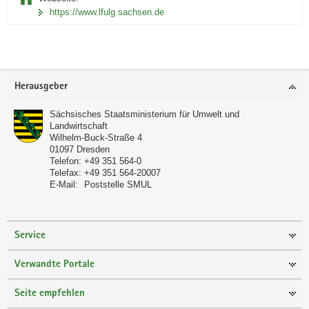
https://www.lfulg.sachsen.de
Footer-
Herausgeber
Bereich
Sächsisches Staatsministerium für Umwelt und
Landwirtschaft
Wilhelm-Buck-Straße 4
01097
Dresden
Telefon:
+49 351 564-0
Telefax:
+49 351 564-20007
E-Mail:
Poststelle SMUL
Service
Verwandte Portale
Seite empfehlen