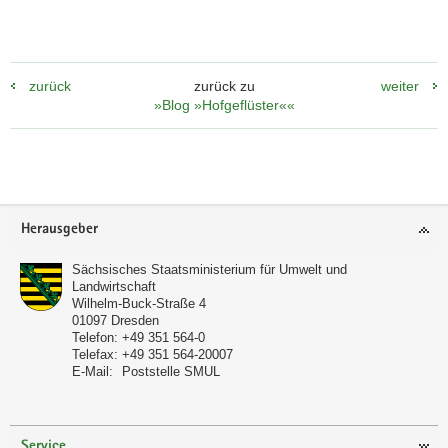
zurück
zurück zu
weiter
»Blog »Hofgeflüster««
(© LfULG, Ondrej Kunze)
Betonarbeiten für den Vor- und
Footer-
Herausgeber
Nachwartebereich am Melkstand.
Bereich
Sächsisches Staatsministerium für Umwelt und
Landwirtschaft
Wilhelm-Buck-Straße 4
01097
Dresden
Telefon:
+49 351 564-0
Telefax:
+49 351 564-20007
E-Mail:
Poststelle SMUL
Service