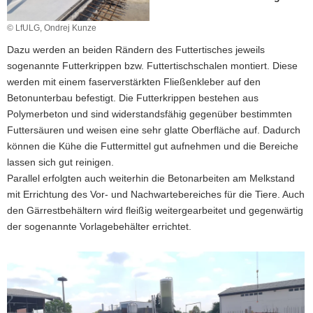
a
© LfULG, Ondrej Kunze
v
i
Dazu werden an beiden Rändern des Futtertisches jeweils
g
sogenannte Futterkrippen bzw. Futtertischschalen montiert. Diese
a
werden mit einem faserverstärkten Fließenkleber auf den
t
Betonunterbau befestigt. Die Futterkrippen bestehen aus
i
Polymerbeton und sind widerstandsfähig gegenüber bestimmten
o
Futtersäuren und weisen eine sehr glatte Oberfläche auf. Dadurch
n
können die Kühe die Futtermittel gut aufnehmen und die Bereiche
lassen sich gut reinigen.
Parallel erfolgten auch weiterhin die Betonarbeiten am Melkstand
mit Errichtung des Vor- und Nachwartebereiches für die Tiere. Auch
den Gärrestbehältern wird fleißig weitergearbeitet und gegenwärtig
der sogenannte Vorlagebehälter errichtet.