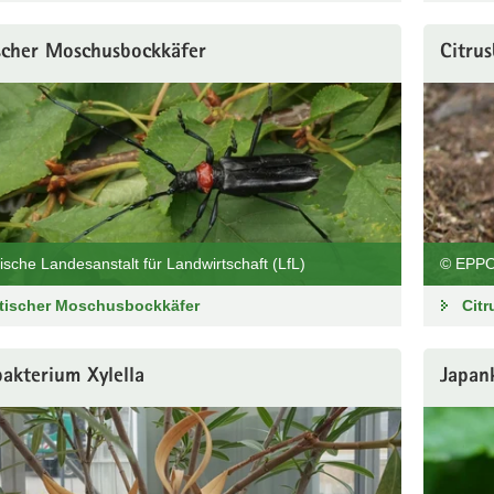
scher Moschusbockkäfer
Citru
ische Landesanstalt für Landwirtschaft (LfL)
© EPPO
tischer Moschusbockkäfer
Cit
akterium Xylella
Japan