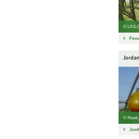
© LfUL
Feue
Jordan
© Noak
Jord