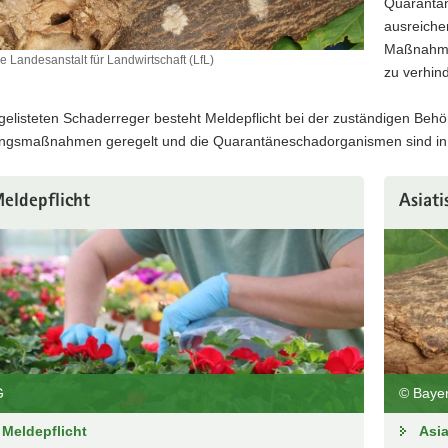
Quarantän
ausreiche
Maßnahmen
 Landesanstalt für Landwirtschaft (LfL)
zu verhind
gelisteten Schaderreger besteht Meldepflicht bei der zuständigen Beh
gsmaßnahmen geregelt und die Quarantäneschadorganismen sind in 
eldepflicht
Asiat
G
© Bayer
Meldepflicht
Asi