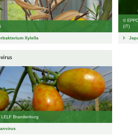
© EPPO,
G
(IT)
rbakterium Xylella
Jap
virus
, LELF Brandenburg
anvirus