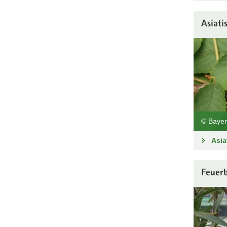
Asiati
© Bayer
Asia
Feuerb