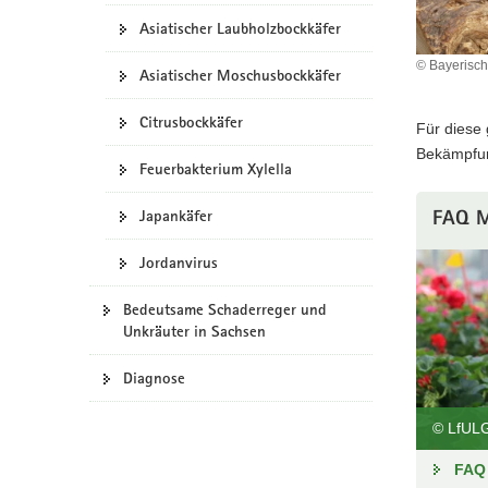
a
Asiatischer Laubholzbockkäfer
v
© Bayerische
i
Asiatischer Moschusbockkäfer
g
Citrusbockkäfer
a
Für diese 
t
Bekämpfun
Feuerbakterium Xylella
i
o
Japankäfer
FAQ M
n
Jordanvirus
Bedeutsame Schaderreger und
Unkräuter in Sachsen
Diagnose
© LfUL
FAQ 