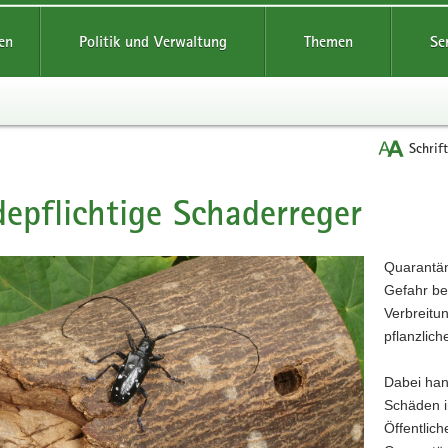
reifende
en
Politik und Verwaltung
Themen
Se
Schrif
epflichtige Schaderreger
t
Quarantän
Gefahr be
Verbreitu
pflanzlic
Dabei han
Schäden i
Öffentlic