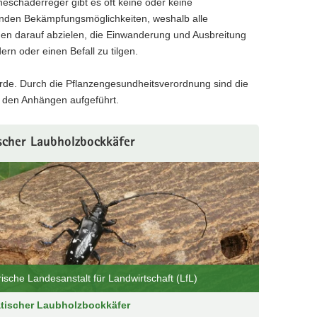
eschaderreger gibt es oft keine oder keine
nden Bekämpfungsmöglichkeiten, weshalb alle
 darauf abzielen, die Einwanderung und Ausbreitung
ern oder einen Befall zu tilgen.
örde. Durch die Pflanzengesundheitsverordnung sind die
den Anhängen aufgeführt.
ischer Laubholzbockkäfer
ische Landesanstalt für Landwirtschaft (LfL)
atischer Laubholzbockkäfer