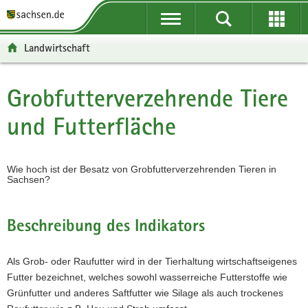
P
P
H
W
F
o
o
a
e
o
r
r
u
i
o
Landwirtschaft
t
t
p
t
t
a
a
t
e
e
l
l
i
r
r
Grobfutterverzehrende Tiere
Hauptinhalt
ü
n
n
e
-
und Futterfläche
b
a
h
I
B
e
v
a
n
e
r
i
l
f
r
g
g
t
o
e
Wie hoch ist der Besatz von Grobfutterverzehrenden Tieren in
Sachsen?
r
a
r
i
e
t
m
c
i
i
a
h
Beschreibung des Indikators
f
o
t
e
n
i
n
o
Als Grob- oder Raufutter wird in der Tierhaltung wirtschaftseigenes
d
n
Futter bezeichnet, welches sowohl wasserreiche Futterstoffe wie
e
Grünfutter und anderes Saftfutter wie Silage als auch trockenes
N