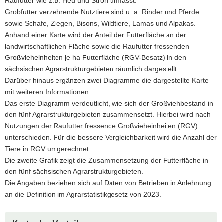
Raufutter wie z.B. Heu und Stroh umfasst.
a
Grobfutter verzehrende Nutztiere sind u. a. Rinder und Pferde
v
sowie Schafe, Ziegen, Bisons, Wildtiere, Lamas und Alpakas.
i
Anhand einer Karte wird der Anteil der Futterfläche an der
g
landwirtschaftlichen Fläche sowie die Raufutter fressenden
a
Großvieheinheiten je ha Futterfläche (RGV-Besatz) in den
t
sächsischen Agrarstrukturgebieten räumlich dargestellt.
i
Darüber hinaus ergänzen zwei Diagramme die dargestellte Karte
o
mit weiteren Informationen.
n
Das erste Diagramm verdeutlicht, wie sich der Großviehbestand in
den fünf Agrarstrukturgebieten zusammensetzt. Hierbei wird nach
Nutzungen der Raufutter fressende Großvieheinheiten (RGV)
unterschieden. Für die bessere Vergleichbarkeit wird die Anzahl der
Tiere in RGV umgerechnet.
Die zweite Grafik zeigt die Zusammensetzung der Futterfläche in
den fünf sächsischen Agrarstrukturgebieten.
Die Angaben beziehen sich auf Daten von Betrieben in Anlehnung
an die Definition im Agrarstatistikgesetz von 2023.