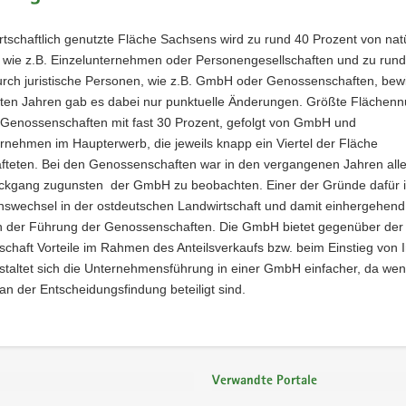
rtschaftlich genutzte Fläche Sachsens wird zu rund 40 Prozent von nat
 wie z.B. Einzelunternehmen oder Personengesellschaften und zu rund
rch juristische Personen, wie z.B. GmbH oder Genossenschaften, bewir
tzten Jahren gab es dabei nur punktuelle Änderungen. Größte Flächenn
 Genossenschaften mit fast 30 Prozent, gefolgt von GmbH und
rnehmen im Haupterwerb, die jeweils knapp ein Viertel der Fläche
afteten. Bei den Genossenschaften war in den vergangenen Jahren alle
ckgang zugunsten der GmbH zu beobachten. Einer der Gründe dafür i
nswechsel in der ostdeutschen Landwirtschaft und damit einhergehend
n der Führung der Genossenschaften. Die GmbH bietet gegenüber der
haft Vorteile im Rahmen des Anteilsverkaufs bzw. beim Einstieg von 
taltet sich die Unternehmensführung in einer GmbH einfacher, da wen
n der Entscheidungsfindung beteiligt sind.
Verwandte Portale