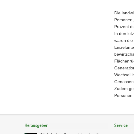
Die landwi
Personen,
Prozent du
In den le
waren die
Einzelunte
bewirtsch
Flächenrü
Generatio
Wechsel i
Genossensc
Zudem ges
Personen a
Footer-
Bereich
Herausgeber
Service