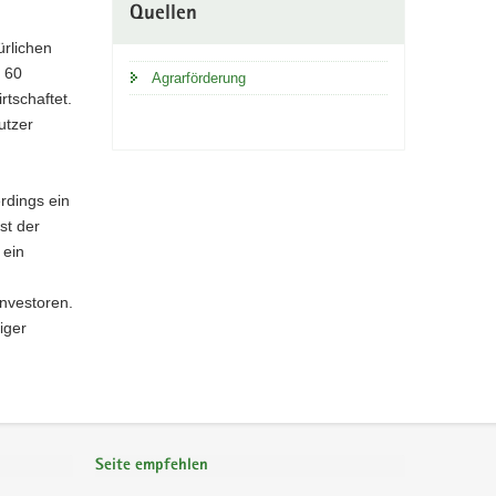
Quellen
ürlichen
 60
Agrarförderung
tschaftet.
utzer
rdings ein
st der
 ein
Investoren.
iger
Seite empfehlen