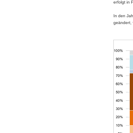
erfolgt in
a
v
In den Ja
i
geändert, 
g
a
t
i
o
n