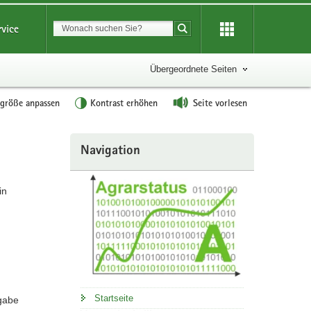
Suchbegriff
rvice
Suche starten
Übergeordnete Seiten
tgröße anpassen
Kontrast erhöhen
Seite vorlesen
Weitere
Navigation
Information
in
Startseite
gabe