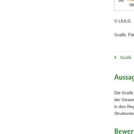
© LfULG
Grafik: Fl
Grafik
Aussag
Die Grafik
der Gesamt
in den Reg
Strukturän
Bewer