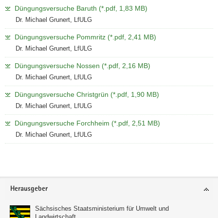
Düngungsversuche Baruth (*.pdf, 1,83 MB)
a
Dr. Michael Grunert, LfULG
v
i
Düngungsversuche Pommritz (*.pdf, 2,41 MB)
g
Dr. Michael Grunert, LfULG
a
Düngungsversuche Nossen (*.pdf, 2,16 MB)
t
Dr. Michael Grunert, LfULG
i
o
Düngungsversuche Christgrün (*.pdf, 1,90 MB)
n
Dr. Michael Grunert, LfULG
Düngungsversuche Forchheim (*.pdf, 2,51 MB)
Dr. Michael Grunert, LfULG
Weitere
Information
Footer-
Herausgeber
Bereich
Sächsisches Staatsministerium für Umwelt und
Landwirtschaft