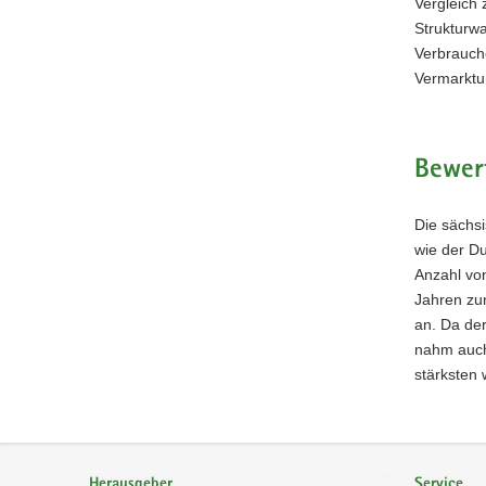
Vergleich 
Strukturwa
Verbrauch
Vermarktu
Bewer
Die sächs
wie der Du
Anzahl von
Jahren zun
an. Da der
nahm auch
stärksten 
Footer-
Bereich
Herausgeber
Service