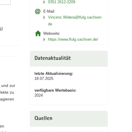
0351 2612-2209
E-Mail:
Vincenz.Widera@lfulg.sachsen.
de
g)
Webseite:
https://www.lfulg.sachsen.de/
Datenaktualität
letzte Aktualisierung:
18.07.2025
l und zur
verfügbare Wertebasis:
fekte zu
2024
 agieren
Quellen
 im