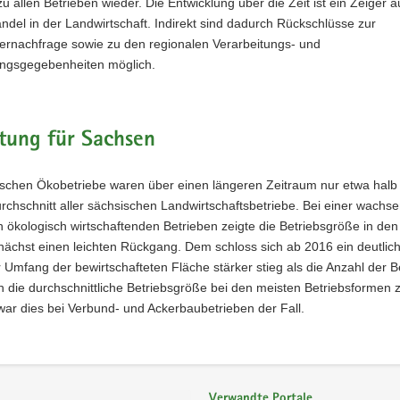
zu allen Betrieben wieder. Die Entwicklung über die Zeit ist ein Zeiger a
ndel in der Landwirtschaft. Indirekt sind dadurch Rückschlüsse zur
ernachfrage sowie zu den regionalen Verarbeitungs- und
ngsgegebenheiten möglich.
tung für Sachsen
ischen Ökobetriebe waren über einen längeren Zeitraum nur etwa halb
rchschnitt aller sächsischen Landwirtschaftsbetriebe. Bei einer wachs
 ökologisch wirtschaftenden Betrieben zeigte die Betriebsgröße in den 
ächst einen leichten Rückgang. Dem schloss sich ab 2016 ein deutlich
 Umfang der bewirtschafteten Fläche stärker stieg als die Anzahl der B
 die durchschnittliche Betriebsgröße bei den meisten Betriebsformen 
war dies bei Verbund- und Ackerbaubetrieben der Fall.
Verwandte Portale