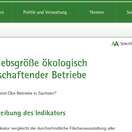
reifende
en
Politik und Verwaltung
Themen
Se
Schrif
iebsgröße ökologisch
t
schaftender Betriebe
sind Öko-Betriebe in Sachsen?
eibung des Indikators
ikator vergleicht die durchschnittliche Flächenausstattung aller