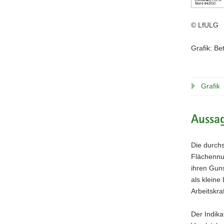
© LfULG
Grafik: Be
Grafik
Aussag
Die durchs
Flächennu
ihren Gun
als kleine
Arbeitskra
Der Indika