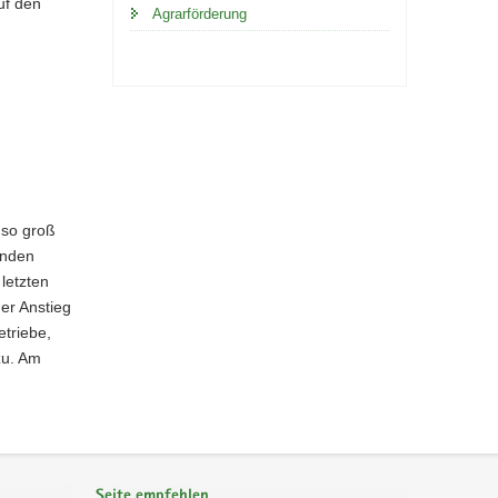
uf den
Agrarförderung
 so groß
enden
letzten
er Anstieg
etriebe,
zu. Am
Seite empfehlen