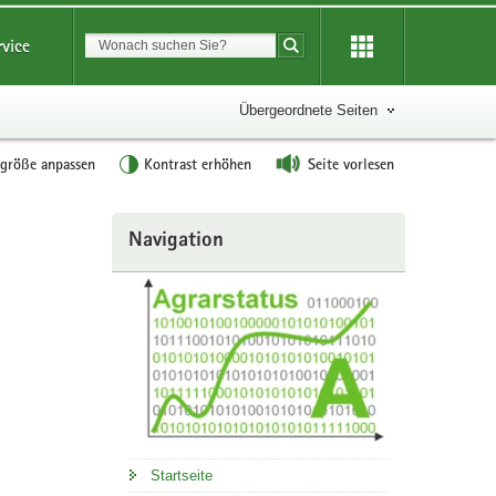
Suchbegriff
rvice
Suche starten
Übergeordnete Seiten
tgröße anpassen
Kontrast erhöhen
Seite vorlesen
Weitere
Navigation
Information
Startseite