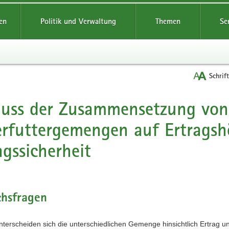
reifende
en
Politik und Verwaltung
Themen
Se
Schrif
luss der Zusammensetzung von
t
rfuttergemengen auf Ertrags
agssicherheit
chsfragen
nterscheiden sich die unterschiedlichen Gemenge hinsichtlich Ertrag u