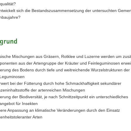
qualität?
ntwickelt sich die Bestandszusammensetzung der untersuchten Geme
Anbaujahre?
rgrund
sische Mischungen aus Gräsern, Rotklee und Luzerne werden um zusä
onenten aus der Artengruppe der Kräuter und Feinleguminosen erwei
erung des Bodens durch tiefe und weitreichende Wurzelstrukturen der
 Leguminosen
wert bei der Fütterung durch hohe Schmackhaftigkeit sekundärer
nzeninhaltsstoffe der artenreichen Mischungen
erung der Biodiversität, je nach Schnittzeitpunkt ein unterschiedliches
angebot für Insekten
ere Anpassung an klimatische Veränderungen durch den Einsatz
kenheitstoleranter Arten