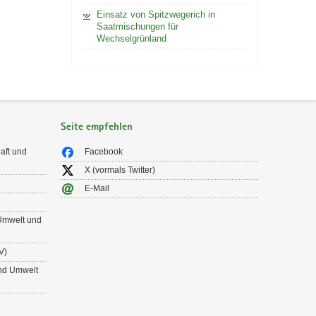
Einsatz von Spitzwegerich in
Saatmischungen für
Wechselgrünland
Seite empfehlen
aft und
Facebook
X (vormals Twitter)
E-Mail
 Umwelt und
V)
und Umwelt