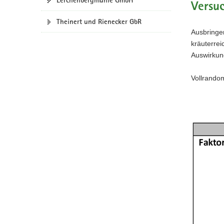
Lerchenbergmühle GmbH
Versu
Theinert und Rienecker GbR
Ausbringe
kräuterrei
Auswirkun
Vollrando