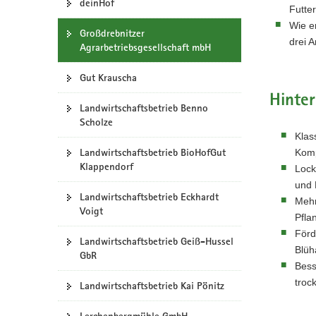
deinHof
Futter
a
Wie e
v
Großdrebnitzer
drei 
Agrarbetriebsgesellschaft mbH
i
g
Gut Krauscha
a
t
Hinte
Landwirtschaftsbetrieb Benno
i
Scholze
o
Klas
n
Landwirtschaftsbetrieb BioHofGut
Komp
Klappendorf
Lock
und
Landwirtschaftsbetrieb Eckhardt
Mehr
Voigt
Pfla
Förd
Landwirtschaftsbetrieb Geiß-Hussel
Blüh
GbR
Bess
troc
Landwirtschaftsbetrieb Kai Pönitz