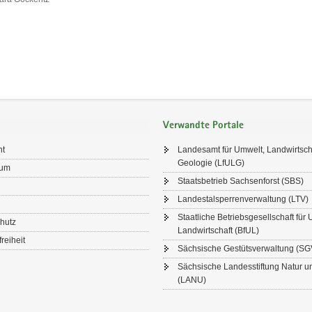
Verwandte Portale
ht
Landesamt für Umwelt, Landwirtsch
Geologie (LfULG)
sum
Staatsbetrieb Sachsenforst (SBS)
Landestalsperrenverwaltung (LTV)
Staatliche Betriebsgesellschaft für
hutz
Landwirtschaft (BfUL)
freiheit
Sächsische Gestütsverwaltung (SG
Sächsische Landesstiftung Natur 
(LANU)