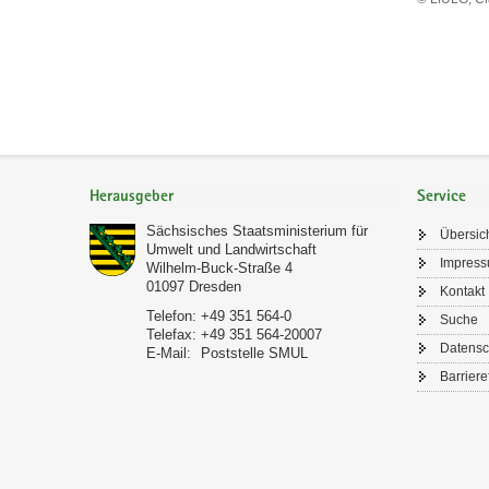
Footer-
Bereich
Herausgeber
Service
Sächsisches Staatsministerium für
Übersic
Umwelt und Landwirtschaft
Impres
Wilhelm-Buck-Straße 4
01097
Dresden
Kontakt
Telefon:
+49 351 564-0
Suche
Telefax:
+49 351 564-20007
Datensc
E-Mail:
Poststelle SMUL
Barriere