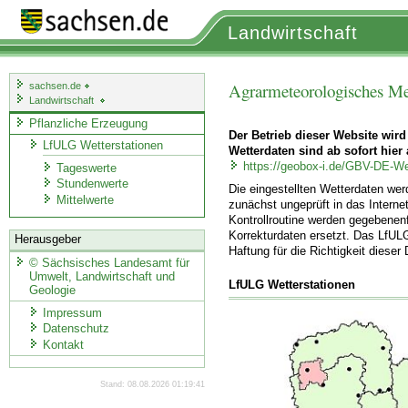
Landwirtschaft
Agrarmeteorologisches Me
sachsen.de
Landwirtschaft
Pflanzliche Erzeugung
Der Betrieb dieser Website wird
LfULG Wetterstationen
Wetterdaten sind ab sofort hier 
https://geobox-i.de/GBV-DE-We
Tageswerte
Stundenwerte
Die eingestellten Wetterdaten we
Mittelwerte
zunächst ungeprüft in das Internet
Kontrollroutine werden gegebenenf
Korrekturdaten ersetzt. Das LfUL
Herausgeber
Haftung für die Richtigkeit dieser
©
Sächsisches Landesamt für
Umwelt, Landwirtschaft und
LfULG Wetterstationen
Geologie
Impressum
Datenschutz
Kontakt
Stand: 08.08.2026 01:19:41