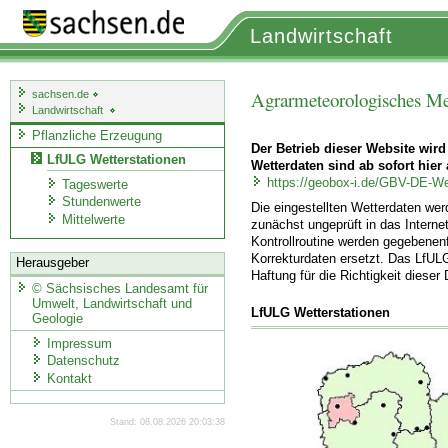
Landwirtschaft
Agrarmeteorologisches Me
sachsen.de
Landwirtschaft
Pflanzliche Erzeugung
Der Betrieb dieser Website wird
LfULG Wetterstationen
Wetterdaten sind ab sofort hier 
https://geobox-i.de/GBV-DE-We
Tageswerte
Stundenwerte
Die eingestellten Wetterdaten we
Mittelwerte
zunächst ungeprüft in das Internet
Kontrollroutine werden gegebenenf
Korrekturdaten ersetzt. Das LfUL
Herausgeber
Haftung für die Richtigkeit dieser
©
Sächsisches Landesamt für
Umwelt, Landwirtschaft und
LfULG Wetterstationen
Geologie
Impressum
Datenschutz
Kontakt
Stand: 08.08.2026 20:03:38