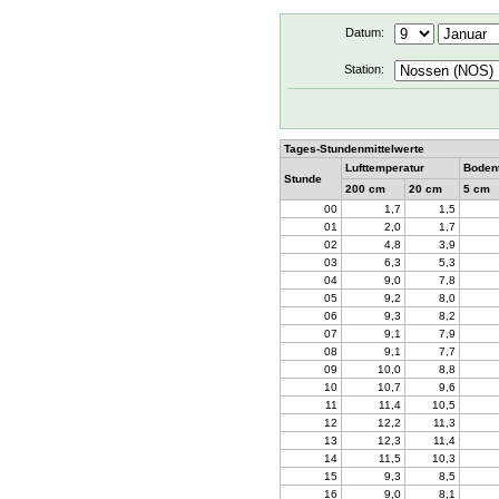
Datum:
Station:
Tages-Stundenmittelwerte
Lufttemperatur
Boden
Stunde
200 cm
20 cm
5 cm
00
1,7
1,5
01
2,0
1,7
02
4,8
3,9
03
6,3
5,3
04
9,0
7,8
05
9,2
8,0
06
9,3
8,2
07
9,1
7,9
08
9,1
7,7
09
10,0
8,8
10
10,7
9,6
11
11,4
10,5
12
12,2
11,3
13
12,3
11,4
14
11,5
10,3
15
9,3
8,5
16
9,0
8,1