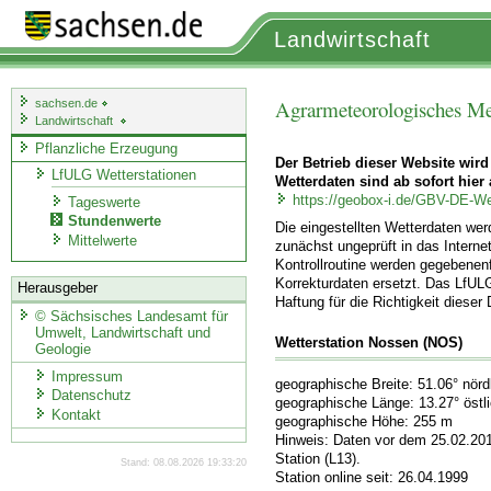
Landwirtschaft
Agrarmeteorologisches Me
sachsen.de
Landwirtschaft
Pflanzliche Erzeugung
Der Betrieb dieser Website wird
LfULG Wetterstationen
Wetterdaten sind ab sofort hier 
https://geobox-i.de/GBV-DE-We
Tageswerte
Stundenwerte
Die eingestellten Wetterdaten we
Mittelwerte
zunächst ungeprüft in das Internet
Kontrollroutine werden gegebenenf
Korrekturdaten ersetzt. Das LfUL
Herausgeber
Haftung für die Richtigkeit dieser
©
Sächsisches Landesamt für
Umwelt, Landwirtschaft und
Wetterstation Nossen (NOS)
Geologie
Impressum
geographische Breite: 51.06° nörd
Datenschutz
geographische Länge: 13.27° östl
Kontakt
geographische Höhe: 255 m
Hinweis: Daten vor dem 25.02.20
Station (L13).
Stand: 08.08.2026 19:33:20
Station online seit: 26.04.1999