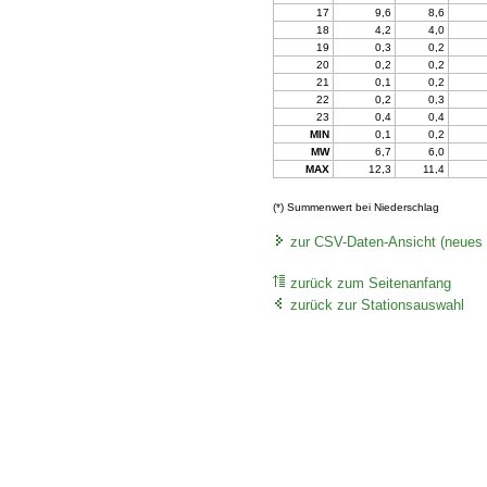
17
9,6
8,6
18
4,2
4,0
19
0,3
0,2
20
0,2
0,2
21
0,1
0,2
22
0,2
0,3
23
0,4
0,4
MIN
0,1
0,2
MW
6,7
6,0
MAX
12,3
11,4
(*) Summenwert bei Niederschlag
zur CSV-Daten-Ansicht (neues 
zurück zum Seitenanfang
zurück zur Stationsauswahl