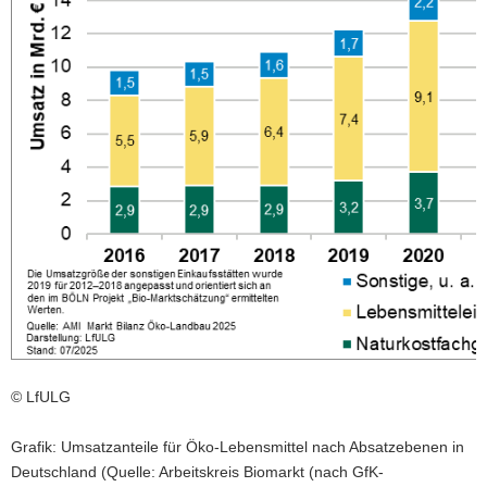
a
v
i
g
a
t
i
o
n
© LfULG
Grafik: Umsatzanteile für Öko-Lebensmittel nach Absatzebenen in
Deutschland (Quelle: Arbeitskreis Biomarkt (nach GfK-