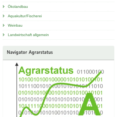
a
Ökolandbau
v
Aquakultur/Fischerei
i
g
Weinbau
a
Landwirtschaft allgemein
t
i
o
Navigator Agrarstatus
n