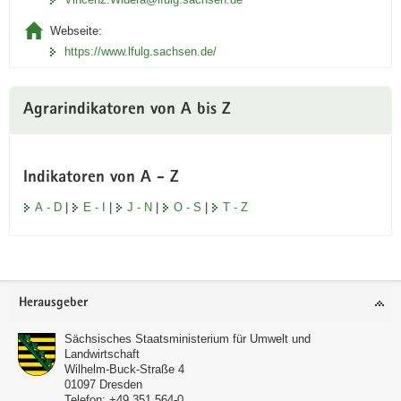
Webseite:
https://www.lfulg.sachsen.de/
Agrarindikatoren von A bis Z
Indikatoren von A - Z
A - D
|
E - I
|
J - N
|
O - S
|
T - Z
Footer-
Herausgeber
Bereich
Sächsisches Staatsministerium für Umwelt und
Landwirtschaft
Wilhelm-Buck-Straße 4
01097
Dresden
Telefon:
+49 351 564-0