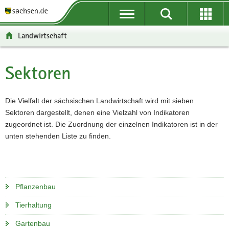
P
P
H
F
o
o
a
o
r
r
u
o
Landwirtschaft
t
t
p
t
a
a
t
e
l
l
i
r
Sektoren
Hauptinhalt
ü
n
n
-
b
a
h
B
e
v
a
e
Die Vielfalt der sächsischen Landwirtschaft wird mit sieben
r
i
l
r
Sektoren dargestellt, denen eine Vielzahl von Indikatoren
g
g
t
e
zugeordnet ist. Die Zuordnung der einzelnen Indikatoren ist in der
r
a
i
unten stehenden Liste zu finden.
e
t
c
i
i
h
f
o
e
n
Pflanzenbau
n
d
Tierhaltung
e
Gartenbau
N