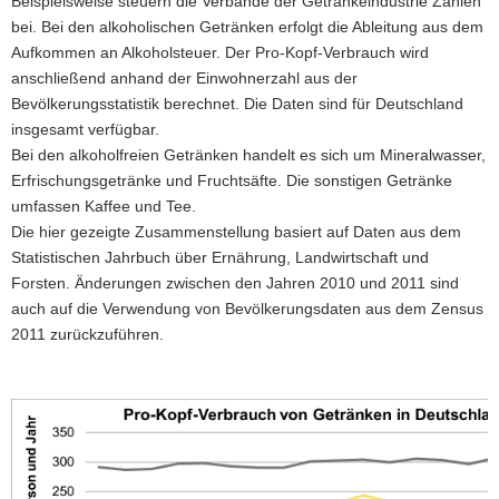
Beispielsweise steuern die Verbände der Getränkeindustrie Zahlen
a
bei. Bei den alkoholischen Getränken erfolgt die Ableitung aus dem
v
Aufkommen an Alkoholsteuer. Der Pro-Kopf-Verbrauch wird
i
anschließend anhand der Einwohnerzahl aus der
g
Bevölkerungsstatistik berechnet. Die Daten sind für Deutschland
a
insgesamt verfügbar.
t
Bei den alkoholfreien Getränken handelt es sich um Mineralwasser,
i
Erfrischungsgetränke und Fruchtsäfte. Die sonstigen Getränke
o
umfassen Kaffee und Tee.
n
Die hier gezeigte Zusammenstellung basiert auf Daten aus dem
Statistischen Jahrbuch über Ernährung, Landwirtschaft und
Forsten. Änderungen zwischen den Jahren 2010 und 2011 sind
auch auf die Verwendung von Bevölkerungsdaten aus dem Zensus
2011 zurückzuführen.