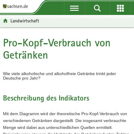
P
P
H
W
F
o
o
a
e
o
r
r
u
i
o
Landwirtschaft
t
t
p
t
t
a
a
t
e
e
l
l
i
r
r
Pro-Kopf-Verbrauch von
Hauptinhalt
ü
n
n
e
-
Getränken
b
a
h
I
B
e
v
a
n
e
r
i
l
f
r
g
g
t
o
e
Wie viele alkoholische und alkoholfreie Getränke trinkt jeder
Deutsche pro Jahr?
r
a
r
i
e
t
m
c
i
i
a
h
Beschreibung des Indikators
f
o
t
e
n
i
n
o
Mit dem Diagramm wird der theoretische Pro-Kopf-Verbrauch von
d
n
verschiedenen Getränken dargestellt. Die insgesamt verbrauchte
e
Menge wird dabei aus unterschiedlichen Quellen ermittelt.
N