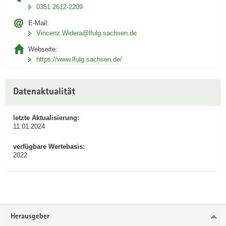
0351 2612-2209
E-Mail:
Vincenz.Widera@lfulg.sachsen.de
Webseite:
https://www.lfulg.sachsen.de/
Datenaktualität
letzte Aktualisierung:
11.01.2024
verfügbare Wertebasis:
2022
Footer-
Herausgeber
Bereich