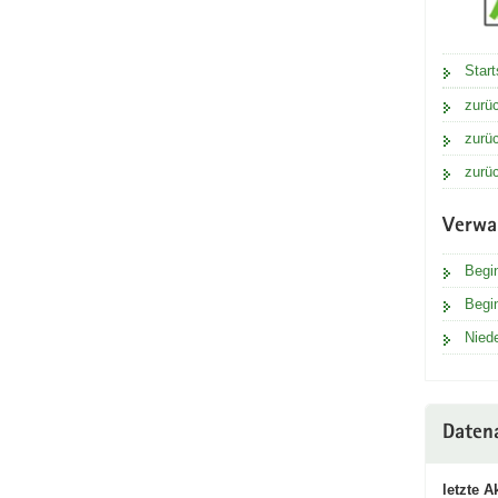
Start
zurü
zurü
zurü
Verwa
Begin
Begi
Nied
Datena
letzte A