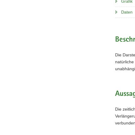
Grafik
Daten
Beschr
Die Darste
natürliche
unabhängi
Aussag
Die zeitli
Verlänger
verbundene