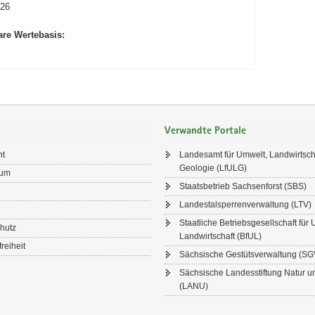
026
are Wertebasis:
Verwandte Portale
ht
Landesamt für Umwelt, Landwirtsch
Geologie (LfULG)
sum
Staatsbetrieb Sachsenforst (SBS)
Landestalsperrenverwaltung (LTV)
Staatliche Betriebsgesellschaft für
hutz
Landwirtschaft (BfUL)
freiheit
Sächsische Gestütsverwaltung (SG
Sächsische Landesstiftung Natur 
(LANU)