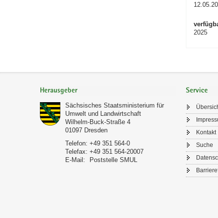
12.05.2
verfügb
2025
Footer-
Bereich
Herausgeber
Service
Sächsisches Staatsministerium für
Übersic
Umwelt und Landwirtschaft
Impres
Wilhelm-Buck-Straße 4
01097
Dresden
Kontakt
Telefon:
+49 351 564-0
Suche
Telefax:
+49 351 564-20007
Datensc
E-Mail:
Poststelle SMUL
Barriere