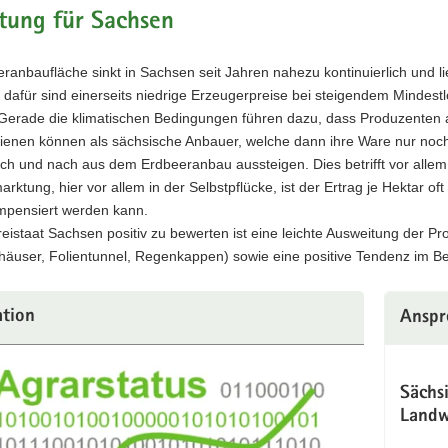
tung für Sachsen
ranbaufläche sinkt in Sachsen seit Jahren nahezu kontinuierlich und l
 dafür sind einerseits niedrige Erzeugerpreise bei steigendem Mindest
Gerade die klimatischen Bedingungen führen dazu, dass Produzenten
dienen können als sächsische Anbauer, welche dann ihre Ware nur noch
h und nach aus dem Erdbeeranbau aussteigen. Dies betrifft vor allem 
arktung, hier vor allem in der Selbstpflücke, ist der Ertrag je Hektar o
mpensiert werden kann.
reistaat Sachsen positiv zu bewerten ist eine leichte Ausweitung der
äuser, Folientunnel, Regenkappen) sowie eine positive Tendenz im Ber
ation
Anspr
Sächs
Landw