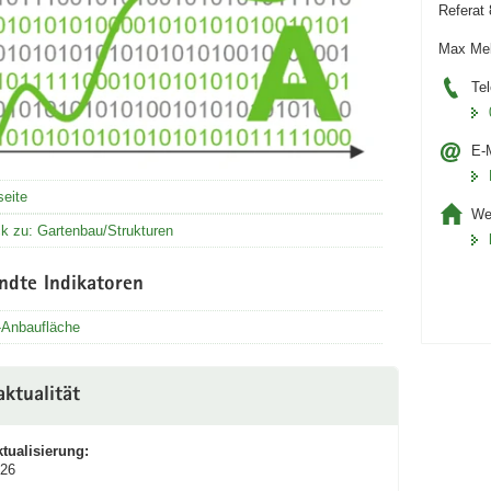
Referat
Max Mel
Tel
E-M
seite
We
k zu: Gartenbau/Strukturen
ndte Indikatoren
-Anbaufläche
ktualität
ktualisierung:
026