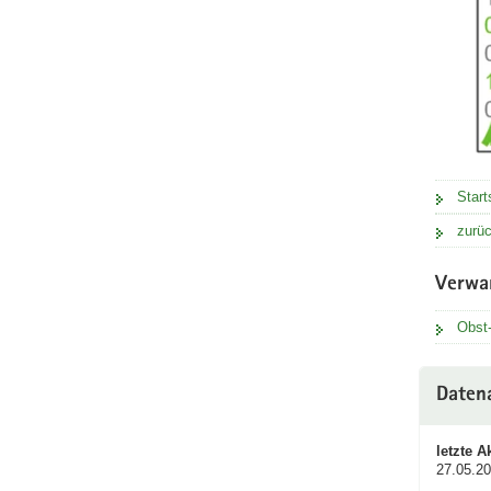
Start
zurüc
Verwa
Obst
Datena
letzte A
27.05.2