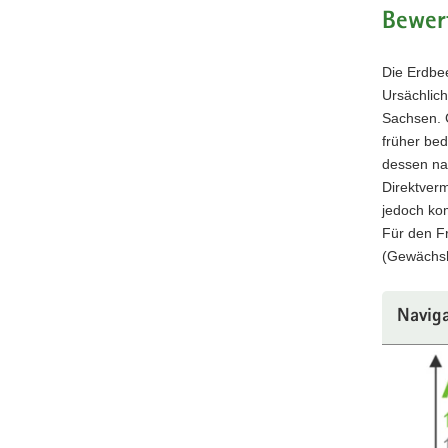
Bewer
Die Erdbee
Ursächlich
Sachsen. 
früher be
dessen nac
Direktverm
jedoch ko
Für den F
(Gewächsh
Navig