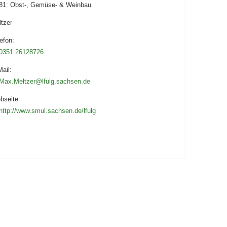
 81: Obst-, Gemüse- & Weinbau
tzer
efon:
0351 26128726
ail:
Max.Meltzer@lfulg.sachsen.de
bseite:
http://www.smul.sachsen.de/lfulg