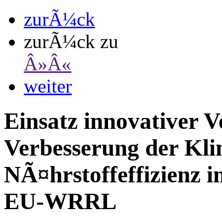
zurÃ¼ck
zurÃ¼ck zu
Â»Â«
weiter
Einsatz innovativer V
Verbesserung der Kl
NÃ¤hrstoffeffizienz i
EU-WRRL