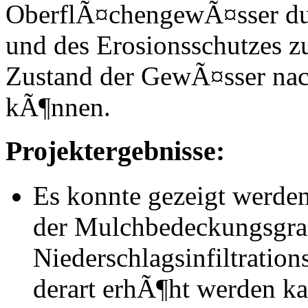
OberflÃ¤chengewÃ¤sser du
und des Erosionsschutzes z
Zustand der GewÃ¤sser na
kÃ¶nnen.
Projektergebnisse:
Es konnte gezeigt werden
der Mulchbedeckungsgrad
Niederschlagsinfiltratio
derart erhÃ¶ht werden ka