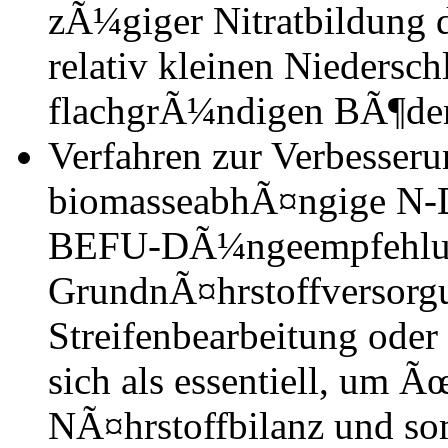
zÃ¼giger Nitratbildung d
relativ kleinen Niedersc
flachgrÃ¼ndigen BÃ¶de
Verfahren zur Verbesseru
biomasseabhÃ¤ngige N-
BEFU-DÃ¼ngeempfehlun
GrundnÃ¤hrstoffversorg
Streifenbearbeitung od
sich als essentiell, um 
NÃ¤hrstoffbilanz und so