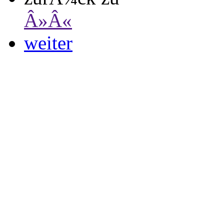
Â»Â«
weiter