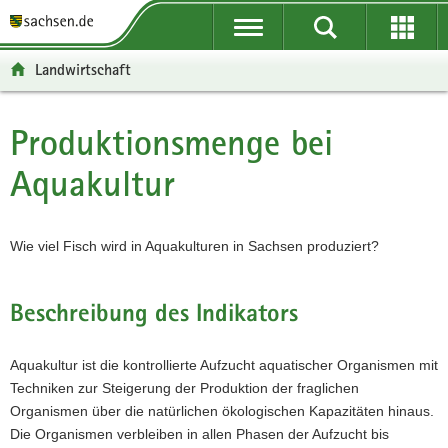
P
P
H
F
o
o
a
o
r
r
u
o
Landwirtschaft
t
t
p
t
a
a
t
e
l
l
i
r
Produktionsmenge bei
Hauptinhalt
ü
n
n
-
Aquakultur
b
a
h
B
e
v
a
e
r
i
l
r
g
g
t
e
Wie viel Fisch wird in Aquakulturen in Sachsen produziert?
r
a
i
e
t
c
i
i
h
Beschreibung des Indikators
f
o
e
n
Aquakultur ist die kontrollierte Aufzucht aquatischer Organismen mit
n
Techniken zur Steigerung der Produktion der fraglichen
d
Organismen über die natürlichen ökologischen Kapazitäten hinaus.
e
Die Organismen verbleiben in allen Phasen der Aufzucht bis
N