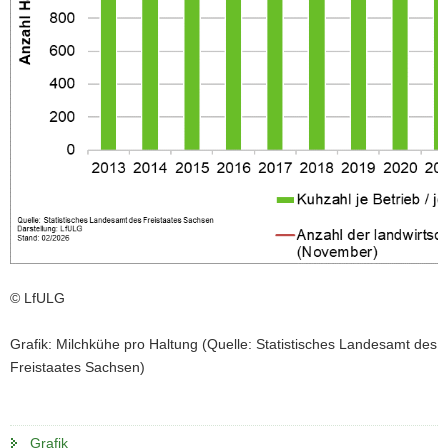
a
v
i
g
a
t
i
o
n
© LfULG
Grafik: Milchkühe pro Haltung (Quelle: Statistisches Landesamt des
Freistaates Sachsen)
Grafik