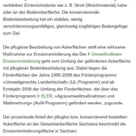
verbleiben Ernterückstände wie z. B. Stroh (Mulchmaterial) nahe
a
oder an der Bodenoberfläche. Die konservierende
v
Bodenbearbeitung hat ein stabiles, wenig
i
verschlämmungsanfälliges, gleichzeitig tragfähiges Bodengefüge
g
zum Ziel.
a
t
Die pfluglose Bearbeitung von Ackerflächen stellt eine wirksame
i
Maßnahme zur Erosionsminderung dar.Der
Umweltindikator
o
Erosionsminderung
geht vom Umfang der geförderten Ackerfläche
n
mit pflugloser Bodenbearbeitung aus. Dabei liegen die
Förderflächen der Jahre 1995-2008 des Förderprogramms
»Umweltgerechte Landwirtschaft« (UL-Programm) und ab
Erntejahr 2008 der Umfang der Förderflächen, die über das
Förderprogramm
ELER
, »Agrarumweltmaßnahmen und
Waldmehrung« (AuW-Programm) gefördert werden, zugrunde.
Der prozentuale Anteil der pfluglos bzw. konservierend bestellten
Ackerfläche an der Gesamtackerfläche Sachsens beschreibt die
Erosionsminderungsfläche in Sachsen.