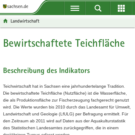
P
P
H
F
o
o
a
o
r
r
u
o
Landwirtschaft
t
t
p
t
a
a
t
e
l
l
i
r
Bewirtschaftete Teichfläche
Hauptinhalt
ü
n
n
-
b
a
h
B
e
v
a
e
r
i
l
r
Beschreibung des Indikators
g
g
t
e
r
a
i
Teichwirtschaft hat in Sachsen eine jahrhundertelange Tradition.
e
t
c
Die bewirtschaftete Teichfläche (Nutzfläche) ist die Wasserfläche,
i
i
h
die als Produktionsfläche zur Fischerzeugung fachgerecht genutzt
f
o
wird. Die Werte wurden bis 2010 durch das Landesamt für Umwelt,
e
n
Landwirtschaft und Geologie (LfULG) per Befragung ermittelt. Für
n
den Zeitraum ab 2011 wird auf Daten aus der Aquakulturstatistik
d
des Statistischen Landesamtes zurückgegriffen, die in einem
e
dreijährigen Turnus erfasst werden.
N