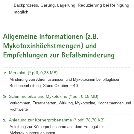
Backprozess, Gärung, Lagerung; Reduzierung bei Reinigung
a
möglich
v
i
g
a
Allgemeine Informationen (z.B.
t
Mykotoxinhöchstmengen) und
i
Empfehlungen zur Befallsminderung
o
n
Merkblatt (*.pdf, 0,23 MB)
Minderung von Ährenfusariosen und Mykotoxinen bei pflugloser
Bodenbearbeitung; Stand Oktober 2010
Schimmelpilze und Mykotoxine (*.pdf, 0,15 MB)
Vorkommen, Fusarienarten, Wirkung, Mykotoxine, Höchstmengen und
Richtwerte
Anleitung zur Körnerprobenahme (*.pdf, 78,70 KB)
Anleitung zur Körnerprobenahme aus dem Erntegut für
Mykotoxinuntersuchungen