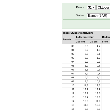
Datum:
Station:
Tages-Stundenmittelwerte
Lufttemperatur
Boden
Stunde
200 cm
20 cm
5 cm
00
6,5
4,7
01
6,2
4,3
02
3,0
2,1
03
2,3
1,2
04
2,0
0,9
05
1,9
0,6
06
1,1
0,3
07
1,5
0,8
08
5,0
4,5
09
9,6
10,2
10
11,8
12,3
11
12,7
12,9
12
12,9
12,6
13
12,7
12,0
14
12,3
11,6
15
11,5
10,3
16
9,8
8,3