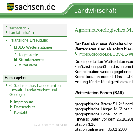
Landwirtschaft
Agrarmeteorologisches Me
sachsen.de
Landwirtschaft
Pflanzliche Erzeugung
Der Betrieb dieser Website wird
LfULG Wetterstationen
Wetterdaten sind ab sofort hier 
https://geobox-i.de/GBV-DE-We
Tageswerte
Stundenwerte
Die eingestellten Wetterdaten we
Mittelwerte
zunächst ungeprüft in das Internet
Kontrollroutine werden gegebenenf
Korrekturdaten ersetzt. Das LfUL
Herausgeber
Haftung für die Richtigkeit dieser
©
Sächsisches Landesamt für
Umwelt, Landwirtschaft und
Wetterstation Baruth (BAR)
Geologie
Impressum
geographische Breite: 51.24° nörd
Datenschutz
geographische Länge: 14.6° östli
Kontakt
geographische Höhe: 155 m
Hinweis: Daten vor dem 26.10.20
Station (L16).
Stand: 07.08.2026 04:34:18
Station online seit: 05.01.2008