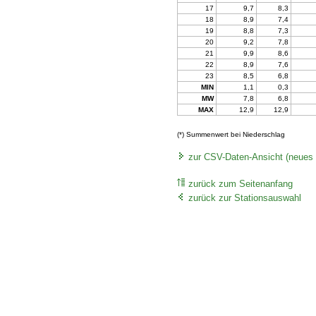
17
9,7
8,3
18
8,9
7,4
19
8,8
7,3
20
9,2
7,8
21
9,9
8,6
22
8,9
7,6
23
8,5
6,8
MIN
1,1
0,3
MW
7,8
6,8
MAX
12,9
12,9
(*) Summenwert bei Niederschlag
zur CSV-Daten-Ansicht (neues 
zurück zum Seitenanfang
zurück zur Stationsauswahl