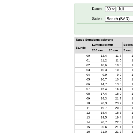
Datum:
Station:
Tages-Stundenmittelwerte
Lufttemperatur
Boden
Stunde
200 cm
20 cm
5 cm
00
12,4
11,7
01
11,2
11,0
02
10,6
10,5
03
10,3
10,2
04
9,9
9,9
05
10,7
10,5
06
14,7
13,8
07
16,4
16,4
08
17,4
18,0
09
19,3
21,7
10
20,3
23,7
11
19,7
20,2
12
18,4
18,6
13
18,5
19,4
14
20,7
22,3
15
20,6
21,1
16
21,0
21,2