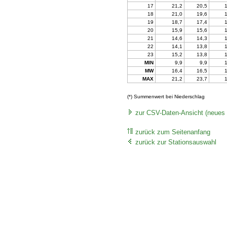
17
21,2
20,5
18
21,0
19,6
19
18,7
17,4
20
15,9
15,6
21
14,6
14,3
22
14,1
13,8
23
15,2
13,8
MIN
9,9
9,9
MW
16,4
16,5
MAX
21,2
23,7
(*) Summenwert bei Niederschlag
zur CSV-Daten-Ansicht (neues 
zurück zum Seitenanfang
zurück zur Stationsauswahl