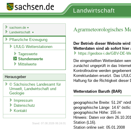
Landwirtschaft
Agrarmeteorologisches Me
sachsen.de
Landwirtschaft
Pflanzliche Erzeugung
Der Betrieb dieser Website wird
LfULG Wetterstationen
Wetterdaten sind ab sofort hier 
https://geobox-i.de/GBV-DE-We
Tageswerte
Stundenwerte
Die eingestellten Wetterdaten we
Mittelwerte
zunächst ungeprüft in das Internet
Kontrollroutine werden gegebenenf
Korrekturdaten ersetzt. Das LfUL
Herausgeber
Haftung für die Richtigkeit dieser
©
Sächsisches Landesamt für
Umwelt, Landwirtschaft und
Wetterstation Baruth (BAR)
Geologie
Impressum
geographische Breite: 51.24° nörd
Datenschutz
geographische Länge: 14.6° östli
Kontakt
geographische Höhe: 155 m
Hinweis: Daten vor dem 26.10.20
Station (L16).
Stand: 07.08.2026 06:24:01
Station online seit: 05.01.2008