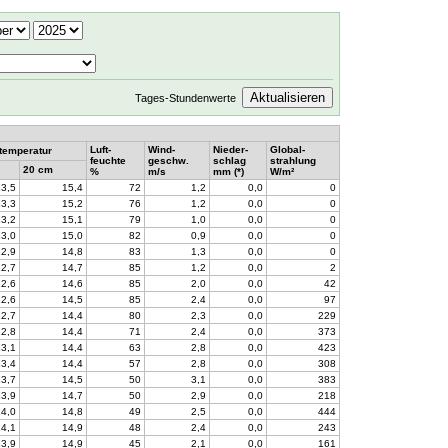
Tages-Stundenwerte
Luft-
Wind-
Nieder-
Global-
temperatur
feuchte
geschw.
schlag
strahlung
20 cm
%
m/s
mm (*)
W/m²
13,5
15,4
72
1,2
0,0
0
13,3
15,2
76
1,2
0,0
0
13,2
15,1
79
1,0
0,0
0
13,0
15,0
82
0,9
0,0
0
12,9
14,8
83
1,3
0,0
0
12,7
14,7
85
1,2
0,0
2
12,6
14,6
85
2,0
0,0
42
12,6
14,5
85
2,4
0,0
97
12,7
14,4
80
2,3
0,0
229
12,8
14,4
71
2,4
0,0
373
13,1
14,4
63
2,8
0,0
423
13,4
14,4
57
2,8
0,0
308
13,7
14,5
50
3,1
0,0
383
13,9
14,7
50
2,9
0,0
218
14,0
14,8
49
2,5
0,0
444
14,1
14,9
48
2,4
0,0
243
13,9
14,9
45
2,1
0,0
161