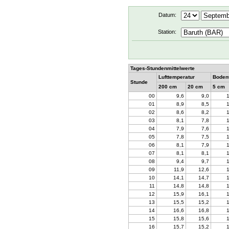
Datum:
Station:
Tages-Stundenmittelwerte
Lufttemperatur
Boden
Stunde
200 cm
20 cm
5 cm
00
9,6
9,0
01
8,9
8,5
02
8,6
8,2
03
8,1
7,8
04
7,9
7,6
05
7,8
7,5
06
8,1
7,9
07
8,1
8,1
08
9,4
9,7
09
11,9
12,6
10
14,1
14,7
11
14,8
14,8
12
15,9
16,1
13
15,5
15,2
14
16,6
16,8
15
15,8
15,6
16
15,7
15,2