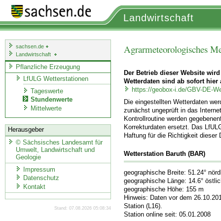
Landwirtschaft
Agrarmeteorologisches Me
sachsen.de
Landwirtschaft
Pflanzliche Erzeugung
Der Betrieb dieser Website wird
LfULG Wetterstationen
Wetterdaten sind ab sofort hier 
https://geobox-i.de/GBV-DE-We
Tageswerte
Stundenwerte
Die eingestellten Wetterdaten we
Mittelwerte
zunächst ungeprüft in das Internet
Kontrollroutine werden gegebenenf
Korrekturdaten ersetzt. Das LfUL
Herausgeber
Haftung für die Richtigkeit dieser
©
Sächsisches Landesamt für
Umwelt, Landwirtschaft und
Wetterstation Baruth (BAR)
Geologie
Impressum
geographische Breite: 51.24° nörd
Datenschutz
geographische Länge: 14.6° östli
Kontakt
geographische Höhe: 155 m
Hinweis: Daten vor dem 26.10.20
Station (L16).
Stand: 07.08.2026 05:08:34
Station online seit: 05.01.2008