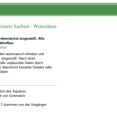
ssnetz Sachsen - Wetterdaten
 demnächst eingestellt. Alle
abrufbar:
tter/
.
rden automatisch erhoben und
 eingestellt. Nach einer
alls unplausible Daten durch
G übernimmt keinerlei Gewähr oder
 Daten.
lich des Äquators
ch von Greenwich
17 stammen von der Vorgänger-