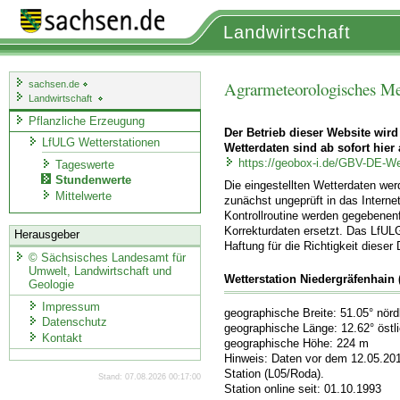
Landwirtschaft
Agrarmeteorologisches Me
sachsen.de
Landwirtschaft
Pflanzliche Erzeugung
Der Betrieb dieser Website wird
LfULG Wetterstationen
Wetterdaten sind ab sofort hier 
https://geobox-i.de/GBV-DE-We
Tageswerte
Stundenwerte
Die eingestellten Wetterdaten we
Mittelwerte
zunächst ungeprüft in das Internet
Kontrollroutine werden gegebenenf
Korrekturdaten ersetzt. Das LfUL
Herausgeber
Haftung für die Richtigkeit dieser
©
Sächsisches Landesamt für
Umwelt, Landwirtschaft und
Wetterstation Niedergräfenhain
Geologie
Impressum
geographische Breite: 51.05° nörd
Datenschutz
geographische Länge: 12.62° östl
Kontakt
geographische Höhe: 224 m
Hinweis: Daten vor dem 12.05.20
Station (L05/Roda).
Stand: 07.08.2026 00:17:00
Station online seit: 01.10.1993