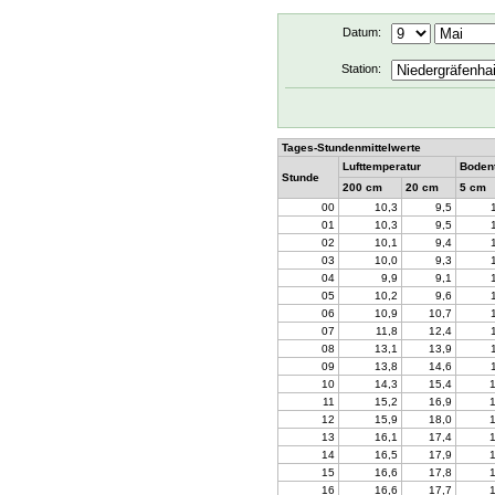
Datum:
Station:
Tages-Stundenmittelwerte
Lufttemperatur
Boden
Stunde
200 cm
20 cm
5 cm
00
10,3
9,5
01
10,3
9,5
02
10,1
9,4
03
10,0
9,3
04
9,9
9,1
05
10,2
9,6
06
10,9
10,7
07
11,8
12,4
08
13,1
13,9
09
13,8
14,6
10
14,3
15,4
11
15,2
16,9
12
15,9
18,0
13
16,1
17,4
14
16,5
17,9
15
16,6
17,8
16
16,6
17,7