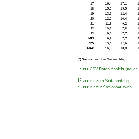
17
16,4
17,1
18
15,6
15,5
19
13,7
12,4
20
12,2
10,4
21
11,3
9,2
22
10,7
7,8
23
9,9
7,7
MIN
9,9
7,7
MW
13,0
12,9
MAX
16,6
18,0
(*) Summenwert bei Niederschlag
zur CSV-Daten-Ansicht (neues 
zurück zum Seitenanfang
zurück zur Stationsauswahl