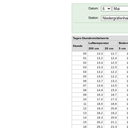
Datum:
Station:
Tages-Stundenmittelwerte
Lufttemperatur
Boden
Stunde
200 cm
20 cm
5 cm
00
13,3
12,7
01
13,2
12,4
02
13,4
12,5
03
13,3
12,5
04
13,2
12,2
05
13,0
12,2
06
13,7
13,2
07
13,9
13,5
08
14,9
15,0
09
16,3
16,7
10
17,0
17,3
11
18,0
18,6
12
19,3
20,8
13
18,2
19,2
14
19,3
20,6
15
20,2
21,1
16
20,1
21,3