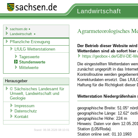
Landwirtschaft
Agrarmeteorologisches Me
sachsen.de
Landwirtschaft
Pflanzliche Erzeugung
Der Betrieb dieser Website wird
LfULG Wetterstationen
Wetterdaten sind ab sofort hier 
https://geobox-i.de/GBV-DE-We
Tageswerte
Stundenwerte
Die eingestellten Wetterdaten we
Mittelwerte
zunächst ungeprüft in das Internet
Kontrollroutine werden gegebenenf
Korrekturdaten ersetzt. Das LfUL
Herausgeber
Haftung für die Richtigkeit dieser
©
Sächsisches Landesamt für
Umwelt, Landwirtschaft und
Wetterstation Niedergräfenhain
Geologie
Impressum
geographische Breite: 51.05° nörd
Datenschutz
geographische Länge: 12.62° östl
Kontakt
geographische Höhe: 224 m
Hinweis: Daten vor dem 12.05.20
Station (L05/Roda).
Stand: 06.08.2026 08:10:01
Station online seit: 01.10.1993